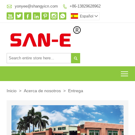

yonyee@shangyicn.com
+86-13829628962








Español


To
Inicio
>
Acerca de nosotros
>
Entrega