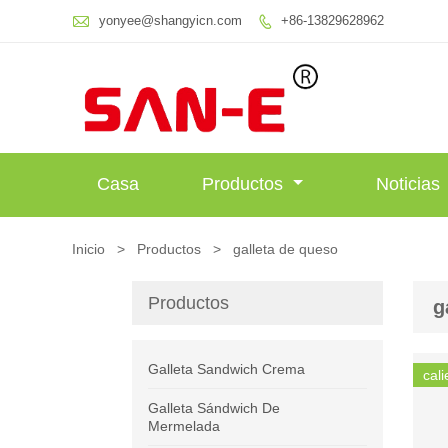

yonyee@shangyicn.com
+86-13829628962

Casa
Productos
Noticias
Inicio
>
Productos
>
galleta de queso
Productos
g
Galleta Sandwich Crema
cali
Galleta Sándwich De
Mermelada