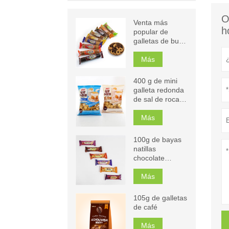
O
Venta más
h
popular de
galletas de buen
gusto
Más
400 g de mini
galleta redonda
de sal de roca
de leche
Más
100g de bayas
natillas
chocolate
capuchino
naranja mango
Más
sándwich
galletas
105g de galletas
de café
Más