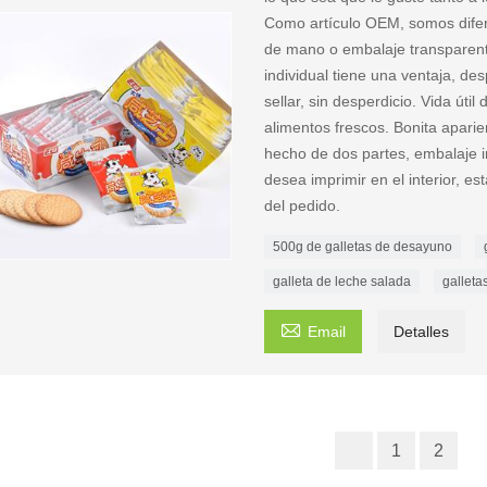
Como artículo OEM, somos difer
de mano o embalaje transparent
individual tiene una ventaja, de
sellar, sin desperdicio. Vida út
alimentos frescos. Bonita aparien
hecho de dos partes, embalaje in
desea imprimir en el interior, e
del pedido.
500g de galletas de desayuno
galleta de leche salada
galleta

Email
Detalles
1
2