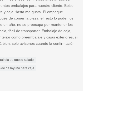
entes embalajes para nuestro cliente. Bolso
e y caja Hasta me gusta. El empaque
spués de comer la pieza, el resto lo podemos
il de un año, no se preocupa por mantener los
cia, fácil de transportar. Embalaje de caja,
terior como preembalaje y cajas exteriores, si
stá bien, solo avísenos cuando la confirmación
galleta de queso salado
s de desayuno para caja