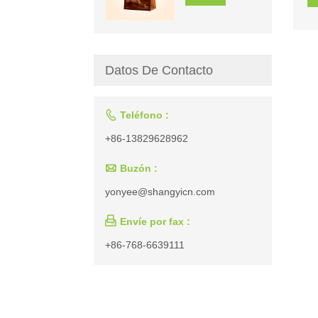
Datos De Contacto

Teléfono :
+86-13829628962

Buzón :
yonyee@shangyicn.com

Envíe por fax :
+86-768-6639111