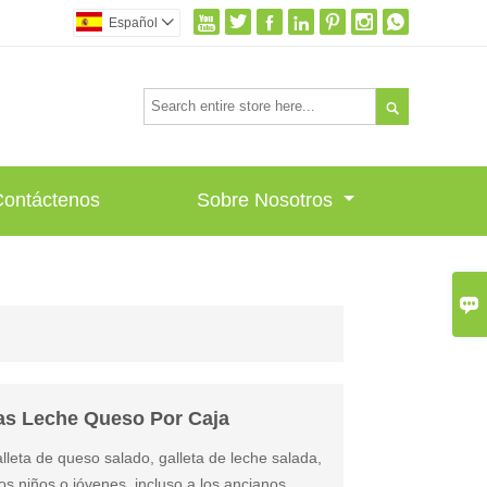







Español


Contáctenos
Sobre Nosotros

as Leche Queso Por Caja
lleta de queso salado, galleta de leche salada,
os niños o jóvenes, incluso a los ancianos.