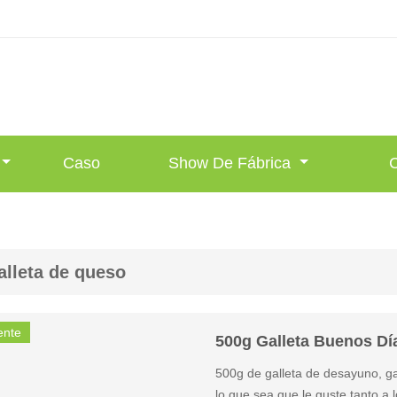
Caso
Show De Fábrica
alleta de queso
ente
500g Galleta Buenos Dí
500g de galleta de desayuno, ga
lo que sea que le guste tanto a l