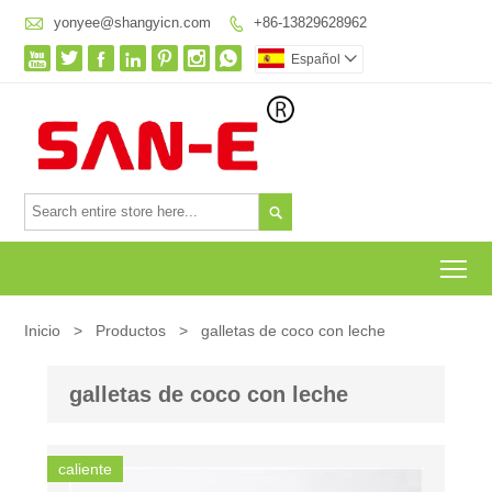

yonyee@shangyicn.com
+86-13829628962








Español


To
Inicio
>
Productos
>
galletas de coco con leche
galletas de coco con leche
caliente