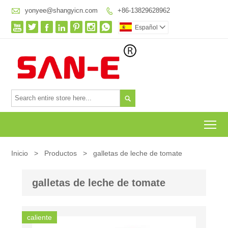

yonyee@shangyicn.com
+86-13829628962








Español


To
Inicio
>
Productos
>
galletas de leche de tomate
galletas de leche de tomate
caliente