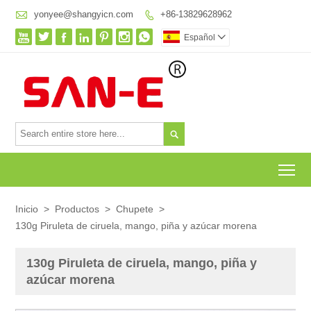

yonyee@shangyicn.com
+86-13829628962








Español


To
Inicio
>
Productos
>
Chupete
>
130g Piruleta de ciruela, mango, piña y azúcar morena
130g Piruleta de ciruela, mango, piña y
azúcar morena