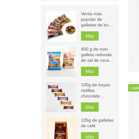
Venta más
popular de
galletas de buen
gusto
Más
400 g de mini
galleta redonda
de sal de roca
de leche
Más
100g de bayas
cali
natillas
chocolate
capuchino
naranja mango
Más
sándwich
galletas
105g de galletas
de café
Más