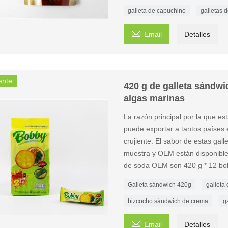
galleta de capuchino
galletas 

Email
Detalles
ente
420 g de galleta sándwi
algas marinas
La razón principal por la que e
puede exportar a tantos países e
crujiente. El sabor de estas gal
muestra y OEM están disponibles
de soda OEM son 420 g * 12 bol
Galleta sándwich 420g
galleta 
bizcocho sándwich de crema
g

Email
Detalles