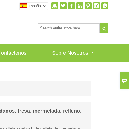







Español


Contáctenos
Sobre Nosotros

ndanos, fresa, mermelada, relleno,
sta galleta sándwich de galleta de mermelada