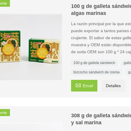
ente
100 g de galleta sándwi
algas marinas
La razón principal por la que e
puede exportar a tantos países e
crujiente. El sabor de estas gal
muestra y OEM están disponible
de soda OEM son 100 g * 24 caj
100 g de galleta sándwich
gall
bizcocho sándwich de crema
g

Email
Detalles
ente
308 g de galleta sándwi
y sal marina