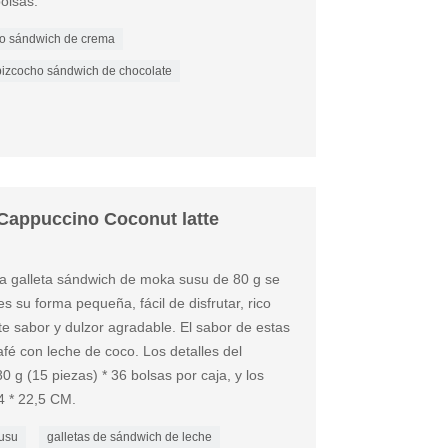
olsas.
o sándwich de crema
bizcocho sándwich de chocolate
Cappuccino Coconut latte
sta galleta sándwich de moka susu de 80 g se
s su forma pequeña, fácil de disfrutar, rico
te sabor y dulzor agradable. El sabor de estas
afé con leche de coco. Los detalles del
0 g (15 piezas) * 36 bolsas por caja, y los
4 * 22,5 CM.
susu
galletas de sándwich de leche