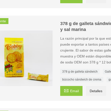
ente
378 g de galleta sándwi
y sal marina
La razón principal por la que e
puede exportar a tantos países e
crujiente. El sabor de estas gal
muestra y OEM están disponibles
de soda OEM son 378 g * 12 bol
378 g de galleta sándwich
Gall
bizcocho sándwich de crema
g

Email
Detalles