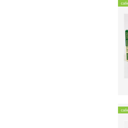
cali
cali