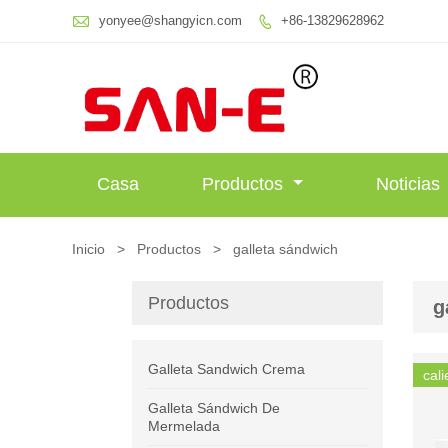

yonyee@shangyicn.com
+86-13829628962

Casa
Productos
Noticias
Inicio
>
Productos
>
galleta sándwich
Productos
g
Galleta Sandwich Crema
cali
Galleta Sándwich De
Mermelada