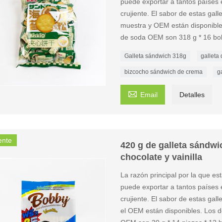
puede exportar a tantos países e
crujiente. El sabor de estas gal
muestra y OEM están disponibles
de soda OEM son 318 g * 16 bol
Galleta sándwich 318g
galleta 
bizcocho sándwich de crema
g

Email
Detalles
ente
420 g de galleta sándw
chocolate y vainilla
La razón principal por la que e
puede exportar a tantos países e
crujiente. El sabor de estas gall
el OEM están disponibles. Los d