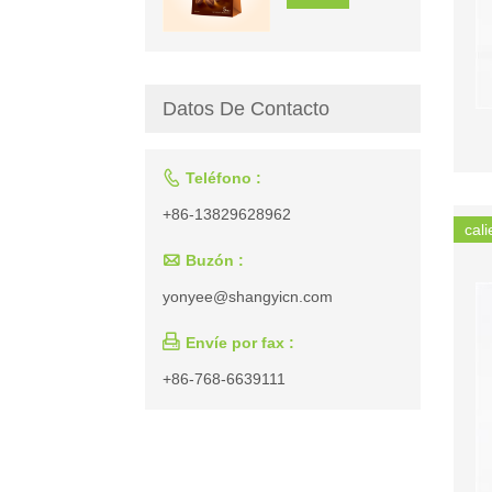
Datos De Contacto

Teléfono :
+86-13829628962
cali

Buzón :
yonyee@shangyicn.com

Envíe por fax :
+86-768-6639111