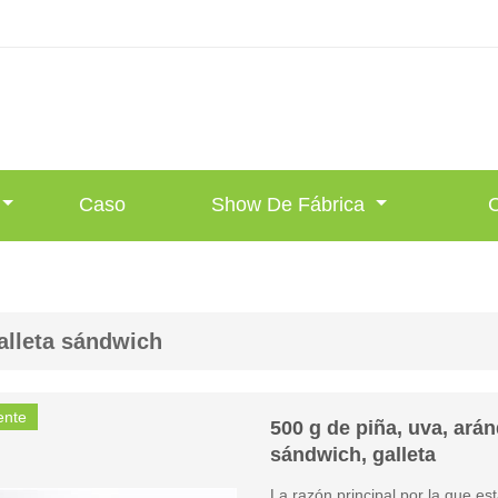
Caso
Show De Fábrica
alleta sándwich
ente
500 g de piña, uva, ará
sándwich, galleta
La razón principal por la que e