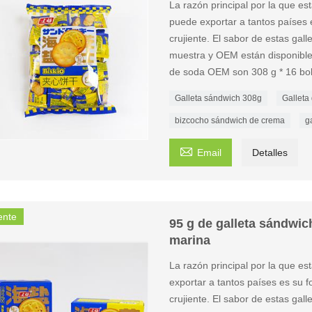
La razón principal por la que e
puede exportar a tantos países e
crujiente. El sabor de estas gal
muestra y OEM están disponibles
de soda OEM son 308 g * 16 bol
Galleta sándwich 308g
Galleta
bizcocho sándwich de crema
g

Email
Detalles
ente
95 g de galleta sándwic
marina
La razón principal por la que e
exportar a tantos países es su f
crujiente. El sabor de estas ga