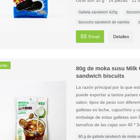
OEM son 30 g * 14 piezas * 12 b
Galleta sándwich 420g
bizcoch
bizcocho sándwich de vainilla

Email
Detalles
ente
80g de moka susu Milk 
sandwich biscuits
La razón principal por la que e
puede exportar a tantos países e
sabor, tipos de peso con diferen
galletas es leche, capuchino y c
embalaje de estas galletas son 8
tamaños de las cajas son 40 * 3
80 g de galleta sándwich de moka 