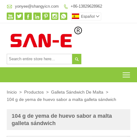

yonyee@shangyicn.com
+86-13829628962








Español


To
Inicio
>
Productos
>
Galleta Sándwich De Malta
>
104 g de yema de huevo sabor a malta galleta sándwich
104 g de yema de huevo sabor a malta
galleta sándwich