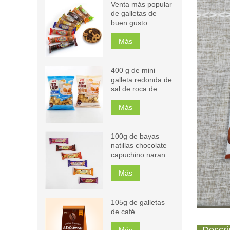
Venta más popular
de galletas de
buen gusto
Más
400 g de mini
galleta redonda de
sal de roca de
leche
Más
100g de bayas
natillas chocolate
capuchino naranja
mango sándwich
galletas
Más
105g de galletas
de café
Más