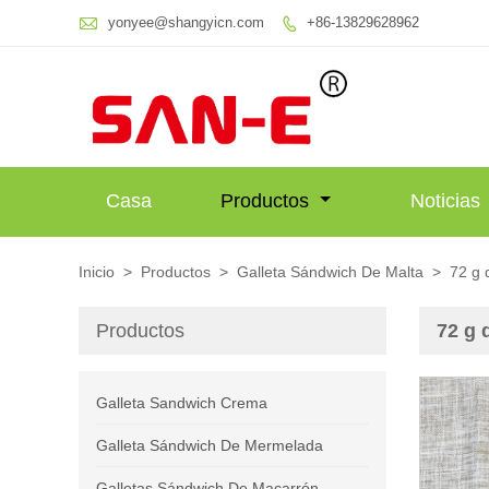

yonyee@shangyicn.com
+86-13829628962

Casa
Productos
Noticias
Inicio
>
Productos
>
Galleta Sándwich De Malta
>
72 g 
Productos
72 g 
Galleta Sandwich Crema
Galleta Sándwich De Mermelada
Galletas Sándwich De Macarrón