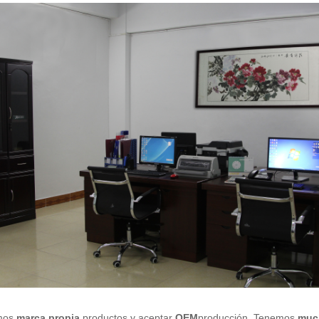
mos
marca propia
productos y aceptar
OEM
producción. Tenemos
much