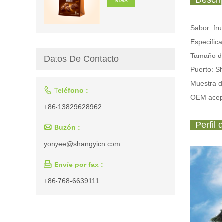
Descrip
Sabor: fru
Especific
Tamaño de
Datos De Contacto
Puerto: S
Muestra d

Teléfono :
OEM acep
+86-13829628962
Perfil 

Buzón :
yonyee@shangyicn.com

Envíe por fax :
+86-768-6639111