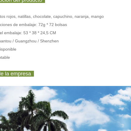
ción del producto
tos rojos, natillas, chocolate, capuchino, naranja, mango
aciones de embalaje:
72g * 72 bolsas
l embalaje: 53 * 38 * 24,5 CM
hantou / Guangzhou / Shenzhen
isponible
table
de la empresa