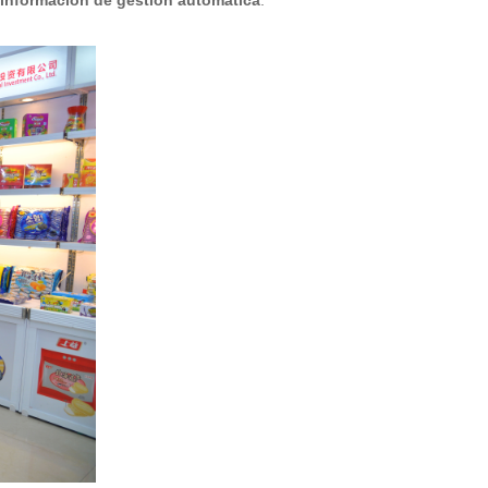
 información de gestión automática
.