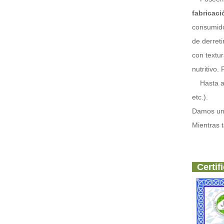
fabricaci
consumidor
de derret
con textu
nutritivo.
Hasta aho
etc.).
Damos una
Mientras 
Certif