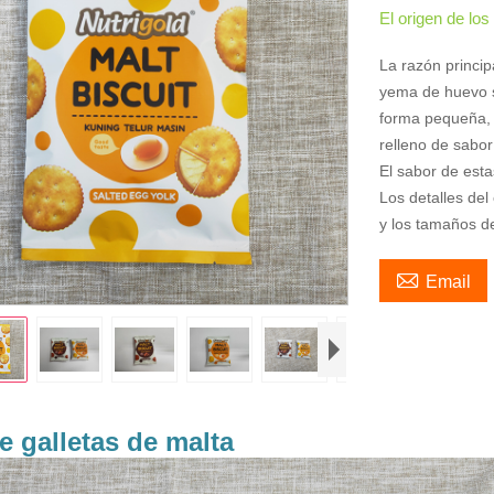
El origen de lo
La razón princip
yema de huevo s
forma pequeña, f
relleno de sabor
El sabor de est
Los detalles del
y los tamaños de

Email
e galletas de malta