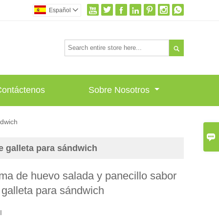







Español


Contáctenos
Sobre Nosotros
ndwich

e galleta para sándwich
ma de huevo salada y panecillo sabor
 galleta para sándwich
I